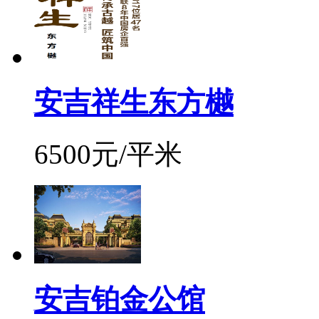
安吉祥生东方樾
6500元/平米
安吉铂金公馆