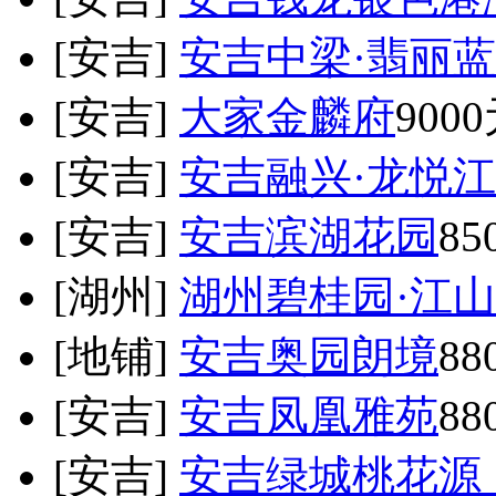
[安吉]
安吉中梁·翡丽
[安吉]
大家金麟府
900
[安吉]
安吉融兴·龙悦
[安吉]
安吉滨湖花园
85
[湖州]
湖州碧桂园·江
[地铺]
安吉奥园朗境
88
[安吉]
安吉凤凰雅苑
88
[安吉]
安吉绿城桃花源