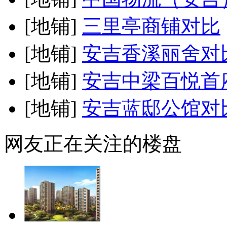
[地铺]
三里亭商铺
对比
[地铺]
安吉香溪丽舍
对
[地铺]
安吉中梁百悦首
[地铺]
安吉蓝邸公馆
对
网友正在关注的楼盘