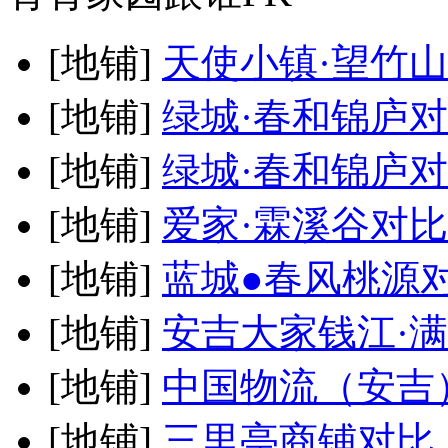
[地铺]
天使小镇·望竹山
[地铺]
绿城·春和锦庐
对
[地铺]
绿城·春和锦庐
对
[地铺]
爱家·霖溪谷
对比
[地铺]
蓝城●春风桃源
[地铺]
安吉大家钱江·
[地铺]
中国物流（安吉
[地铺]
三里亭商铺
对比