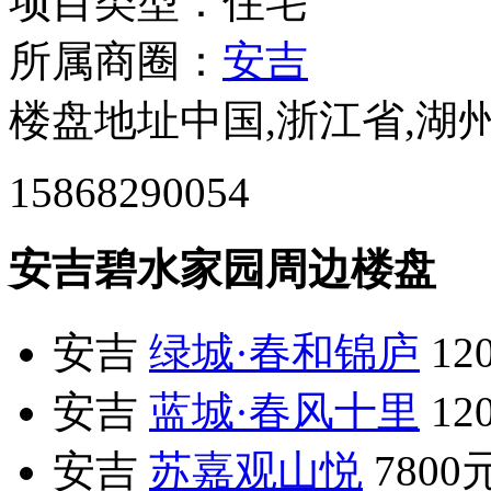
项目类型：住宅
所属商圈：
安吉
楼盘地址中国,浙江省,湖
15868290054
安吉碧水家园周边楼盘
安吉
绿城·春和锦庐
12
安吉
蓝城·春风十里
12
安吉
苏嘉观山悦
7800