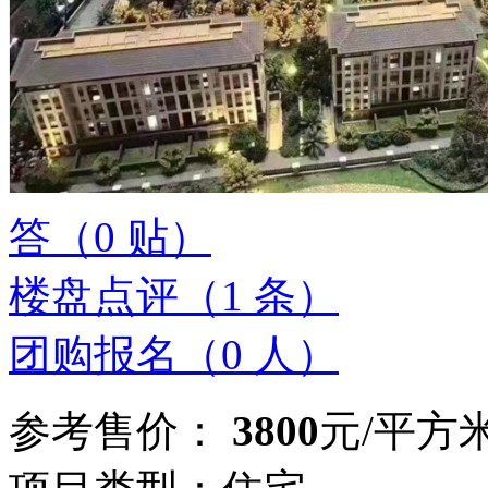
答（
0
贴）
楼盘点评（
1
条）
团购报名（
0
人）
参考售价：
3800
元/平方