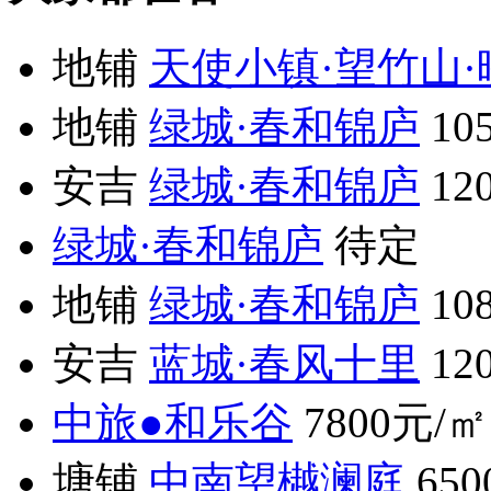
地铺
天使小镇·望竹山·
地铺
绿城·春和锦庐
10
安吉
绿城·春和锦庐
12
绿城·春和锦庐
待定
地铺
绿城·春和锦庐
10
安吉
蓝城·春风十里
12
中旅●和乐谷
7800元/㎡
塘铺
中南望樾澜庭
65