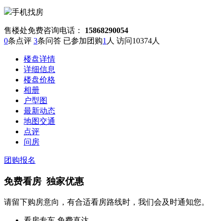
手机找房
售楼处免费咨询电话：
15868290054
0
条点评
3
条问答 已参加团购
1
人 访问
10374
人
楼盘详情
详细信息
楼盘价格
相册
户型图
最新动态
地图交通
点评
问房
团购报名
免费看房 独家优惠
请留下购房意向，有合适看房路线时，我们会及时通知您。
看房专车 免费直达