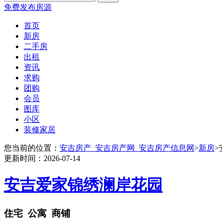
免费发布房源
首页
新房
二手房
出租
资讯
求购
团购
会员
图库
小区
装修家居
您当前的位置：
安吉房产_安吉房产网_安吉房产信息网
>
新房
>
更新时间：2026-07-14
安吉爱家锦绣澜岸花园
住宅
公寓
商铺