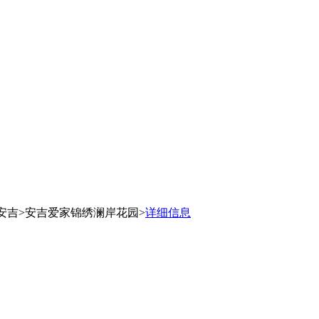
安吉>安吉爱家锦绣澜岸花园>
详细信息