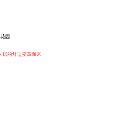
岸花园
人居的舒适变革而来