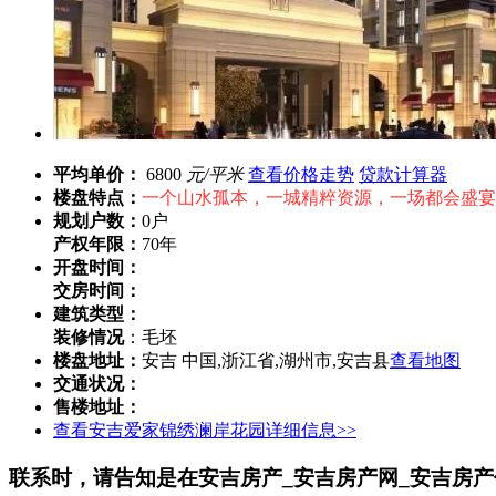
平均单价：
6800
元/平米
查看价格走势
贷款计算器
楼盘特点：
一个山水孤本，一城精粹资源，一场都会盛宴
规划户数：
0户
产权年限：
70年
开盘时间：
交房时间：
建筑类型：
装修情况
：毛坯
楼盘地址：
安吉 中国,浙江省,湖州市,安吉县
查看地图
交通状况：
售楼地址：
查看安吉爱家锦绣澜岸花园详细信息>>
联系时，请告知是在安吉房产_安吉房产网_安吉房