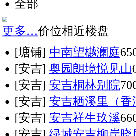
全部
更多…
价位相近楼盘
[塘铺]
中南望樾澜庭
65
[安吉]
奥园朗境悦见山
[安吉]
安吉桐林别院
70
[安吉]
安吉栖溪里（香
[安吉]
安吉祥生玖溪
66
[安吉]
绿城安吉柳岸晓