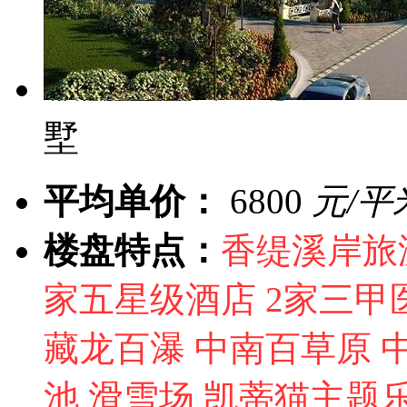
墅
平均单价：
6800
元/平
楼盘特点：
香缇溪岸旅
家五星级酒店 2家三甲医
藏龙百瀑 中南百草原 
池 滑雪场 凯蒂猫主题