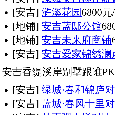
[安吉]
浒溪花园
6800元
[地铺]
安吉蓝邸公馆
68
[地铺]
安吉未来府商铺
[安吉]
安吉爱家锦绣澜
安吉香缇溪岸别墅跟谁PK
[安吉]
绿城·春和锦庐
对
[安吉]
蓝城·春风十里
对