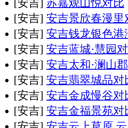
[安吉]
苏嘉观山悦
对比
[安吉]
安吉景欣春漫里
[安吉]
安吉钱龙银色港
[安吉]
安吉蓝城·慧园
对
[安吉]
安吉太和·澜山郡
[安吉]
安吉翡翠城品
对
[安吉]
安吉金成慢谷
对
[安吉]
安吉金福景苑
对
[安吉]
安吉云上草原.