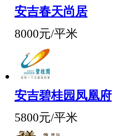
安吉春天尚居
8000元/平米
安吉碧桂园凤凰府
5800元/平米