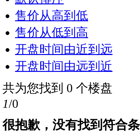
售价从高到低
售价从低到高
开盘时间由近到远
开盘时间由远到近
共为您找到
0
个楼盘
1
/0
很抱歉，没有找到符合条