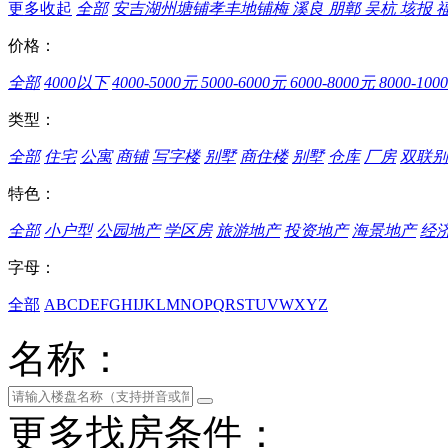
更多
收起
全部
安吉
湖州
塘铺
孝丰
地铺
梅 溪
良 朋
鄣 吴
杭 垓
报 
价格：
全部
4000以下
4000-5000元
5000-6000元
6000-8000元
8000-10
类型：
全部
住宅
公寓
商铺
写字楼
别墅
商住楼
别墅
仓库
厂房
双联别
特色：
全部
小户型
公园地产
学区房
旅游地产
投资地产
海景地产
经
字母：
全部
A
B
C
D
E
F
G
H
I
J
K
L
M
N
O
P
Q
R
S
T
U
V
W
X
Y
Z
名称：
更多找房条件：