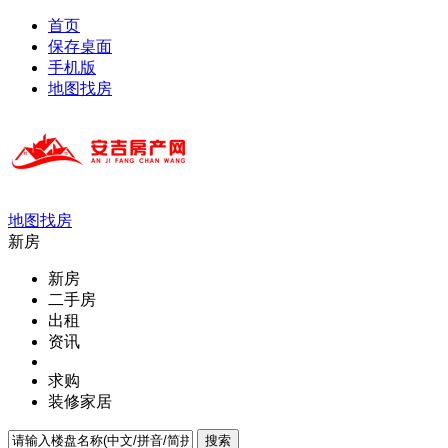
首页
保存桌面
手机版
地图找房
地图找房
新房
新房
二手房
出租
资讯
求购
装修家居
搜索