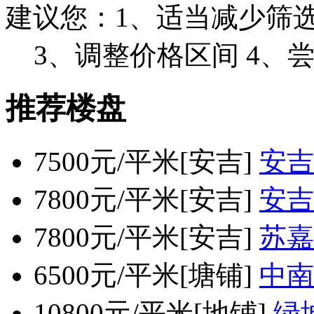
建议您：1、适当减少筛
3、调整价格区间
4、
推荐楼盘
7500元/平米
[安吉]
安吉
7800元/平米
[安吉]
安吉
7800元/平米
[安吉]
苏嘉
6500元/平米
[塘铺]
中南
10800元/平米
[地铺]
绿