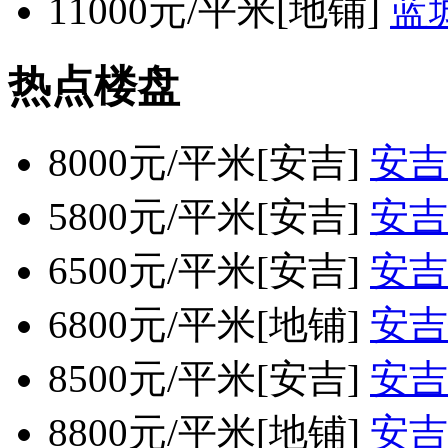
11000元/平米
[地铺]
蓝
热点楼盘
8000元/平米
[安吉]
安吉
5800元/平米
[安吉]
安吉
6500元/平米
[安吉]
安吉
6800元/平米
[地铺]
安吉
8500元/平米
[安吉]
安吉
8800元/平米
[地铺]
安吉