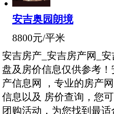
安吉奥园朗境
8800元/平米
安吉房产_安吉房产网_安
盘及房价信息仅供参考！
产信息网 ，专业的房产网
信息以及 房价查询，您
团购活动，为您找到最适