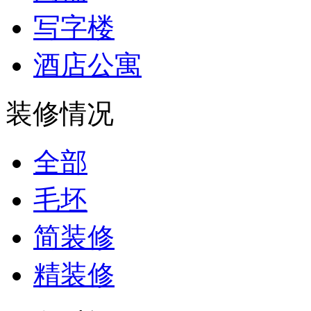
写字楼
酒店公寓
装修情况
全部
毛坯
简装修
精装修