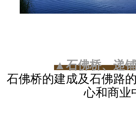
▲
石佛桥、递
石佛桥的建成及石佛路
心和商业