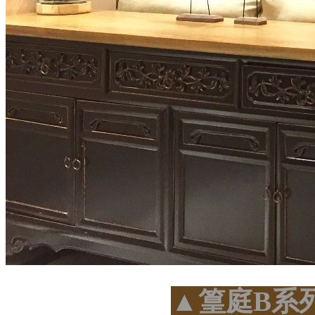
▲篁庭B系