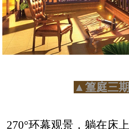
▲篁庭三
270°环幕观景，躺在