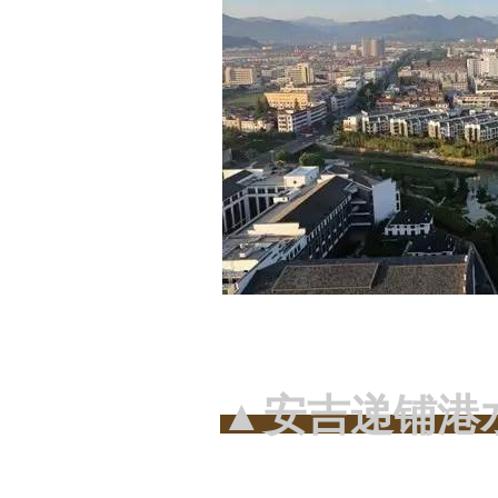
▲安吉递铺港