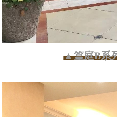
▲篁庭B系