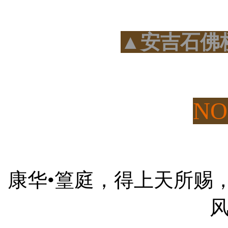
▲安吉石佛
NO
康华•篁庭，得上天所赐