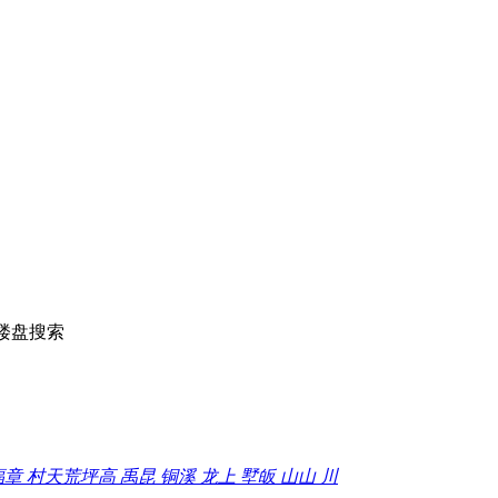
楼盘搜索
福
章 村
天荒坪
高 禹
昆 铜
溪 龙
上 墅
皈 山
山 川