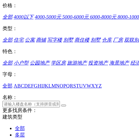
价格：
全部
4000以下
4000-5000元
5000-6000元
6000-8000元
8000-10
类型：
全部
住宅
公寓
商铺
写字楼
别墅
商住楼
别墅
仓库
厂房
双联别
特色：
全部
小户型
公园地产
学区房
旅游地产
投资地产
海景地产
经
字母：
全部
A
B
C
D
E
F
G
H
I
J
K
L
M
N
O
P
Q
R
S
T
U
V
W
X
Y
Z
名称：
更多找房条件：
建筑类型
全部
多层