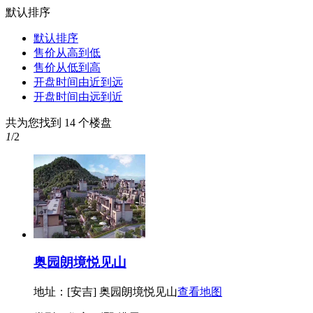
默认排序
默认排序
售价从高到低
售价从低到高
开盘时间由近到远
开盘时间由远到近
共为您找到
14
个楼盘
1
/2
奥园朗境悦见山
地址：[安吉] 奥园朗境悦见山
查看地图