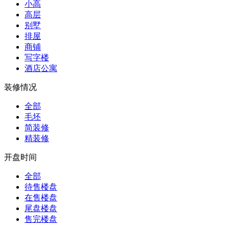
小高
高层
别墅
排屋
商铺
写字楼
酒店公寓
装修情况
全部
毛坯
简装修
精装修
开盘时间
全部
待售楼盘
在售楼盘
尾盘楼盘
售完楼盘