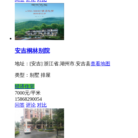
安吉桐林别院
地址：[安吉] 浙江省.湖州市.安吉县
查看地图
类型：别墅 排屋
经济住宅
7000
元/平米
15868290054
问答
评论
对比