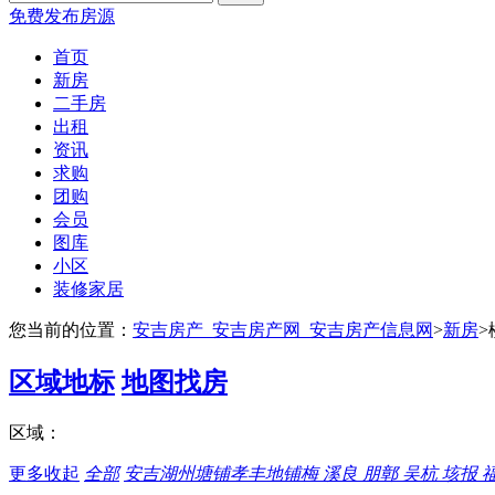
免费发布房源
首页
新房
二手房
出租
资讯
求购
团购
会员
图库
小区
装修家居
您当前的位置：
安吉房产_安吉房产网_安吉房产信息网
>
新房
>
区域地标
地图找房
区域：
更多
收起
全部
安吉
湖州
塘铺
孝丰
地铺
梅 溪
良 朋
鄣 吴
杭 垓
报 