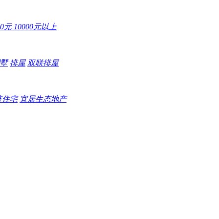
000元
10000元以上
墅
排屋
双联排屋
济住宅
宜居生态地产