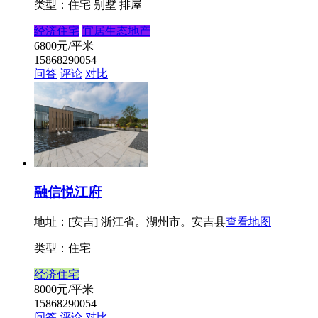
类型：住宅 别墅 排屋
经济住宅
宜居生态地产
6800
元/平米
15868290054
问答
评论
对比
融信悦江府
地址：[安吉] 浙江省。湖州市。安吉县
查看地图
类型：住宅
经济住宅
8000
元/平米
15868290054
问答
评论
对比