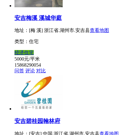
安吉梅溪 溪城华庭
地址：[梅 溪] 浙江省.湖州市.安吉县
查看地图
类型：住宅
经济住宅
5000
元/平米
15868290054
问答
评论
对比
安吉碧桂园翰林府
地址：[安吉] 中国,浙江省,湖州市,安吉县
查看地图